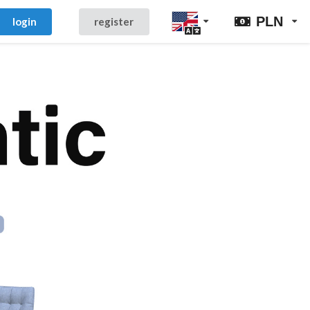
PLN
login
register